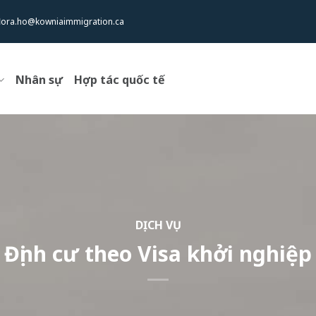
flora.ho@kowniaimmigration.ca
Nhân sự
Hợp tác quốc tế
DỊCH VỤ
Định cư theo Visa khởi nghiệp